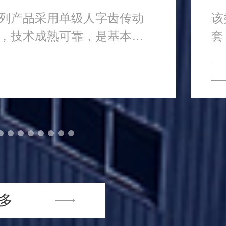
列产品采用单级人字齿传动
该
，技术成熟可靠，是基本公
套
.
机
多