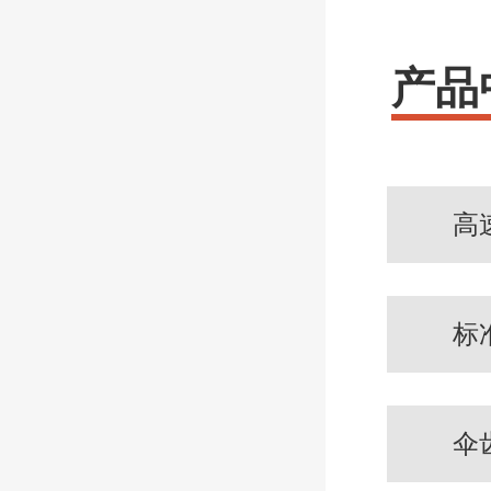
产品
高
标
伞