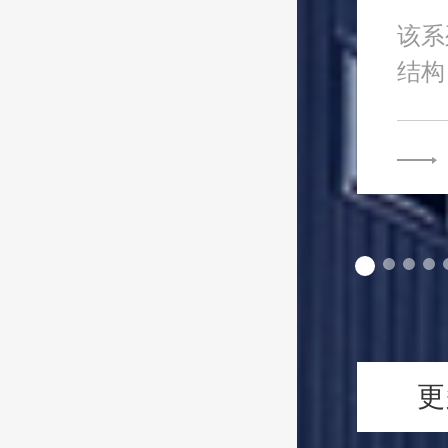
该系
结构
司多.
更