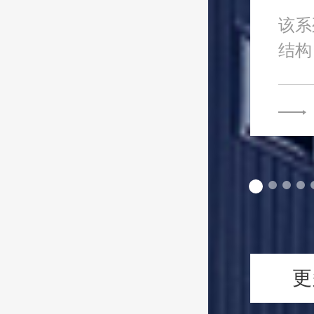
该系
结构
司多.
更