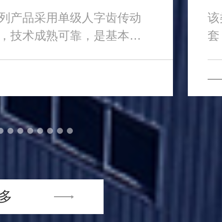
列产品采用单级人字齿传动
该
，技术成熟可靠，是基本公
套
.
机
多