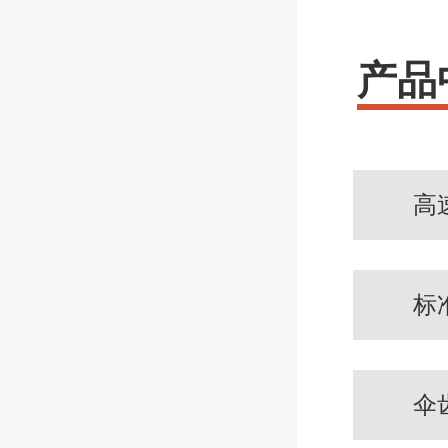
产品
高
标
伞