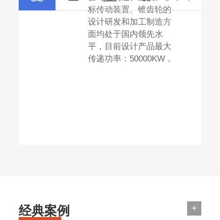
标传动装置、锥齿轮的
设计研发和加工制造方
面均处于国内领先水
平，目前设计产品最大
传递功率：50000KW，
最高线速度：180m/s,最
高转速：100000r/min，
累计拥有7项发明及68
项实用新型专利，先后
被评定为国家高新技术
企业、重庆市创新型试
点企业、重庆市高速重
载齿轮传动企业工程技
术研究中心，重庆市“专
精特新”企业。荣获高等
学校科学研究优秀成果
奖二等奖、中国航空学
+
经典案例
会科技技术奖三等奖、