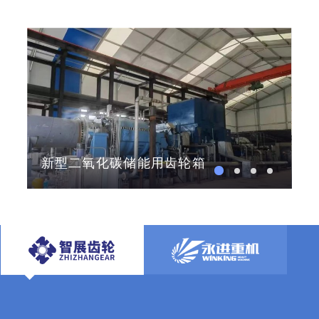
四川省科技进步二等奖
等行业内科技奖项。
新型二氧化碳储能用齿轮箱
航