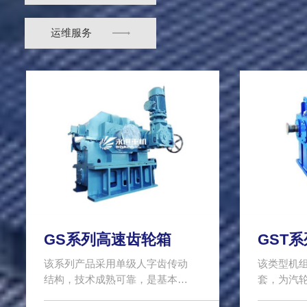
运维服务
GS系列高速齿轮箱
GST
该系列产品采用单级人字齿传动
该类型机
结构，技术成熟可靠，是基本公
套，为汽
司多..
机、风..