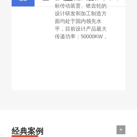
标传动装置、锥齿轮的
设计研发和加工制造方
面均处于国内领先水
平，目前设计产品最大
传递功率：50000KW，
最高线速度：180m/s,最
高转速：100000r/min，
累计拥有7项发明及68
项实用新型专利，先后
被评定为国家高新技术
企业、重庆市创新型试
点企业、重庆市高速重
载齿轮传动企业工程技
术研究中心，重庆市“专
精特新”企业。荣获高等
学校科学研究优秀成果
奖二等奖、中国航空学
+
经典案例
会科技技术奖三等奖、