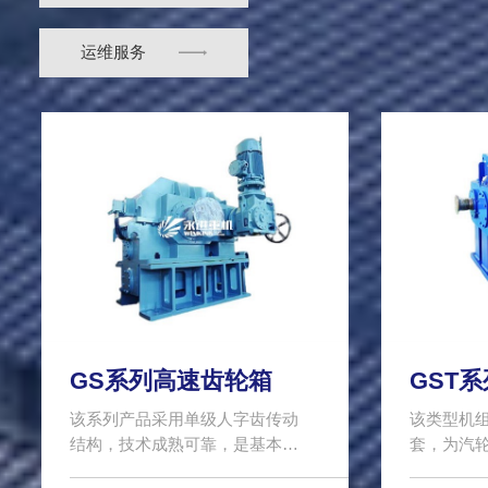
运维服务
GS系列高速齿轮箱
GST
该系列产品采用单级人字齿传动
该类型机
结构，技术成熟可靠，是基本公
套，为汽
司多..
机、风..