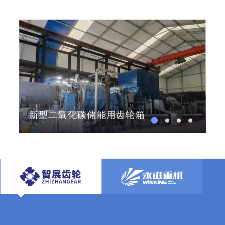
四川省科技进步二等奖
等行业内科技奖项。
新型二氧化碳储能用齿轮箱
航